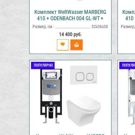
Комплект WeltWasser MARBERG
Комп
410 + ODENBACH 004 GL-WT +
410
MAR 410 SE инсталляция с
MA
Размер, см -
52х36х38
Размер, 
унитазом и кнопкой смыва
ун
14 400 руб.
ПОПУЛЯРНО
ПОПУЛЯ