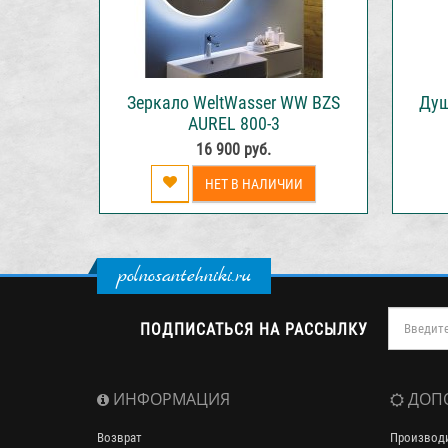
Зеркало WeltWasser WW BZS
Душ
AUREL 800-3
16 900 руб.
НЕТ В НАЛИЧИИ
polnosantehniki.ru
ПОДПИСАТЬСЯ НА РАССЫЛКУ
ИНФОРМАЦИЯ
ДОП
Возврат
Производ