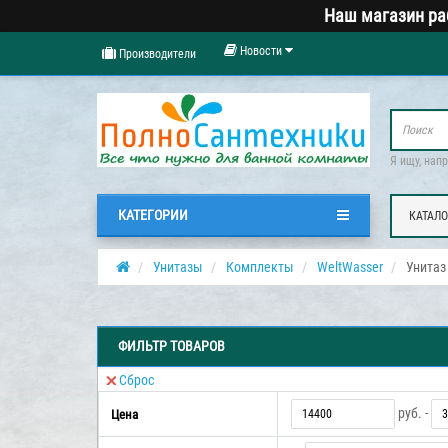
Наш магазин ра
Новости
Производители
Я ищу, нап
КАТЕГОРИИ
КАТАЛО
Унитазы
Комплекты
WeltWasser
Унита
ФИЛЬТР ТОВАРОВ
Сброс
руб. -
Цена