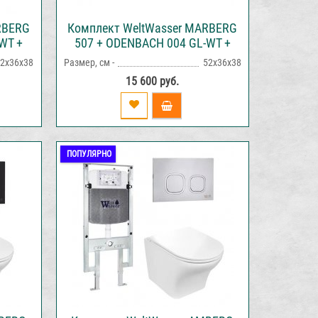
RBERG
Комплект WeltWasser MARBERG
WT +
507 + ODENBACH 004 GL-WT +
я с
MAR 507 SE инсталляция с
2х36х38
Размер, см -
52х36х38
ыва
унитазом и кнопкой смыва
15 600 руб.
ПОПУЛЯРНО