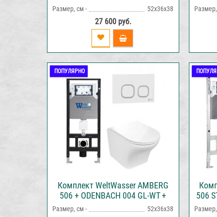
AMBERG RD-BL инсталляция с
AMBE
Размер, см -
52х36х38
Размер, 
унитазом и кнопкой смыва
с у
27 600 руб.
ПОПУЛЯРНО
ПОПУЛЯ
Комплект WeltWasser AMBERG
Комп
506 + ODENBACH 004 GL-WT +
506 S
AMBERG RD-WT инсталляция с
AMBE
Размер, см -
52х36х38
Размер, 
унитазом и кнопкой смыва
ун