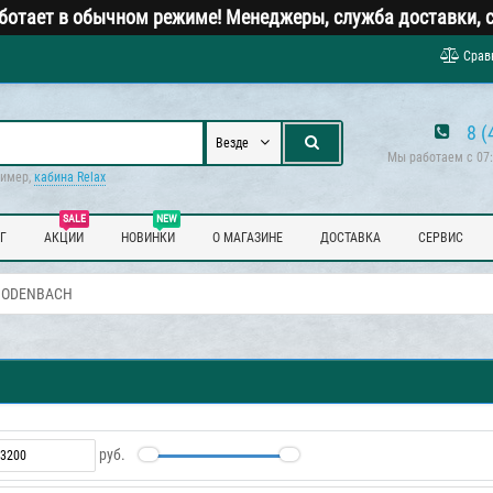
ботает в обычном режиме! Менеджеры, служба доставки, с
Срав
8 (
Везде
Мы работаем с 07:
ример,
кабина Relax
SALE
NEW
Г
АКЦИИ
НОВИНКИ
О МАГАЗИНЕ
ДОСТАВКА
СЕРВИС
з ODENBACH
руб.