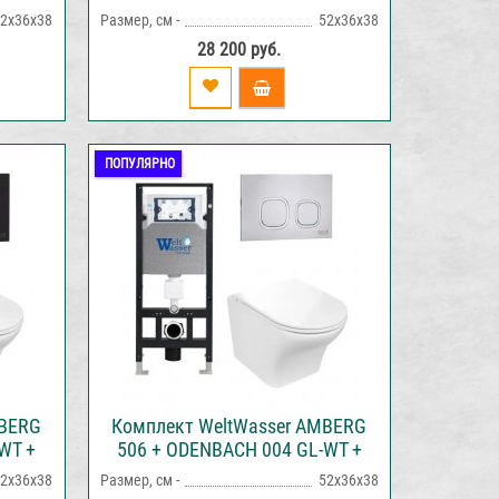
ция с
AMBERG RD-CR инсталляция с
2х36х38
Размер, см -
52х36х38
ыва
унитазом и кнопкой смыва
28 200 руб.
ПОПУЛЯРНО
MBERG
Комплект WeltWasser AMBERG
WT +
506 + ODENBACH 004 GL-WT +
ия с
AMBERG RD-MT CR инсталляция
2х36х38
Размер, см -
52х36х38
ыва
с унитазом и кнопкой смыва