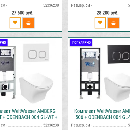
RG RD-MT CR инсталляция
AMBERG RD-CR инсталля
см -
52х36х38
Размер, см -
5
нитазом и кнопкой смыва
унитазом и кнопкой см
27 600 руб.
28 200 руб.
РНО
ПОПУЛЯРНО
лект WeltWasser AMBERG
Комплект WeltWasser A
T + ODENBACH 004 GL-WT +
506 + ODENBACH 004 GL-
RG RD-WT инсталляция с
AMBERG RD-BL инсталляц
см -
52х36х38
Размер, см -
5
итазом и кнопкой смыва
унитазом и кнопкой см