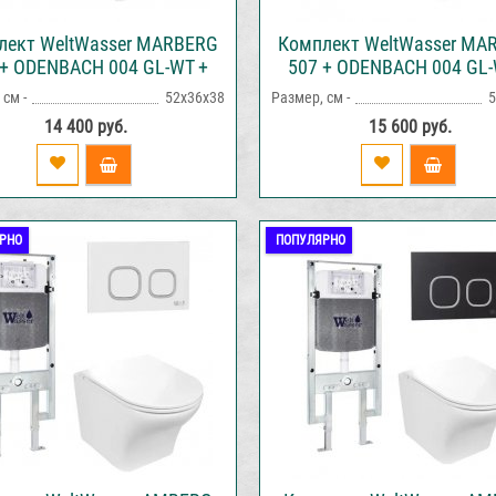
лект WeltWasser MARBERG
Комплект WeltWasser MA
 + ODENBACH 004 GL-WT +
507 + ODENBACH 004 GL-
R410 RD инсталляция с
MAR 507 RD инсталляци
см -
52х36х38
Размер, см -
5
итазом и кнопкой смыва
унитазом и кнопкой см
14 400 руб.
15 600 руб.
РНО
ПОПУЛЯРНО