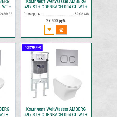
MBERG
Комплект WeltWasser AMBERG
L-WT +
497 ST + ODENBACH 004 GL-WT +
ия с
AMBERG RD-MT CR инсталляция
2х36х38
Размер, см -
52х36х38
ыва
с унитазом и кнопкой смыва
27 500 руб.
ПОПУЛЯРНО
MBERG
Комплект WeltWasser AMBERG
WT +
497 ST + ODENBACH 004 GL-WT +