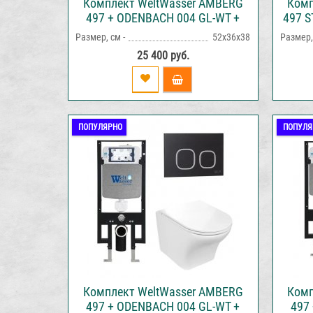
Комплект WeltWasser AMBERG
Комп
497 + ODENBACH 004 GL-WT +
497 S
AMBERG RD-WT инсталляция с
AMBE
Размер, см -
52х36х38
Размер, 
унитазом и кнопкой смыва
ун
25 400 руб.
ПОПУЛЯРНО
ПОПУЛЯ
Комплект WeltWasser AMBERG
Комп
497 + ODENBACH 004 GL-WT +
497