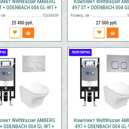
лект WeltWasser AMBERG
Комплект WeltWasser A
T + ODENBACH 004 GL-WT +
497 ST + ODENBACH 004 G
RG RD-WT инсталляция с
AMBERG RD-BL инсталляц
см -
52х36х38
Размер, см -
5
итазом и кнопкой смыва
унитазом и кнопкой см
25 400 руб.
27 500 руб.
РНО
ПОПУЛЯРНО
лект WeltWasser AMBERG
Комплект WeltWasser A
 + ODENBACH 004 GL-WT +
497 + ODENBACH 004 GL-