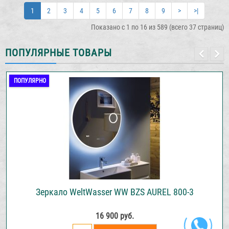
1
2
3
4
5
6
7
8
9
>
>|
Показано с 1 по 16 из 589 (всего 37 страниц)
ПОПУЛЯРНЫЕ ТОВАРЫ
ПОПУЛЯРНО
Зеркало WeltWasser WW BZS AUREL 800-3
16 900 руб.