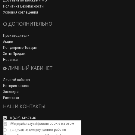
Доставка по Москве и МО
Политика Безопасности
Условия соглашения
ДОПОЛНИТЕЛЬНО
Производители
Акции
Популярные Товары
Хиты Продаж
Новинки
ЛИЧНЫЙ КАБИНЕТ
Личный кабинет
История заказа
Закладки
Рассылка
НАШИ КОНТАКТЫ
8 (495) 142-71-46
Мы используем файлы cookie на этом
info@polnosantehniki.ru
сайте для улучшения работы
Ежедневно 07:00 - 02:00