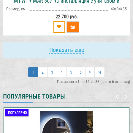
MT-WT + MAR 507 RD инсталляция с унитазом и
кнопкой смыва
Размер, см -
49х34х35
22 700 руб.
Показать еще
1
2
3
4
5
6
>
>|
Показано с 1 по 16 из 88 (всего 6 страниц)
ПОПУЛЯРНЫЕ ТОВАРЫ
ПОПУЛЯРНО