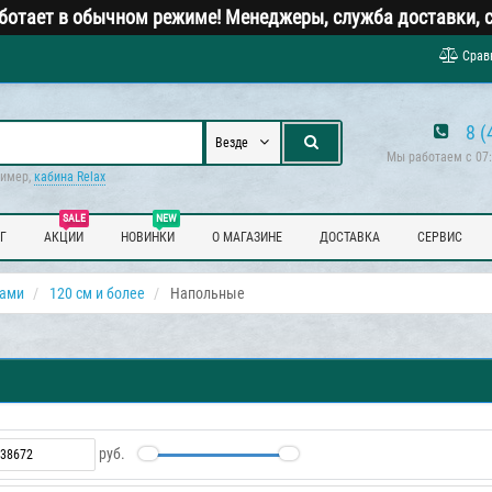
ботает в обычном режиме! Менеджеры, служба доставки, с
Срав
8 (
Везде
Мы работаем с 07:
ример,
кабина Relax
SALE
NEW
Г
АКЦИИ
НОВИНКИ
О МАГАЗИНЕ
ДОСТАВКА
СЕРВИС
нами
120 см и более
Напольные
руб.