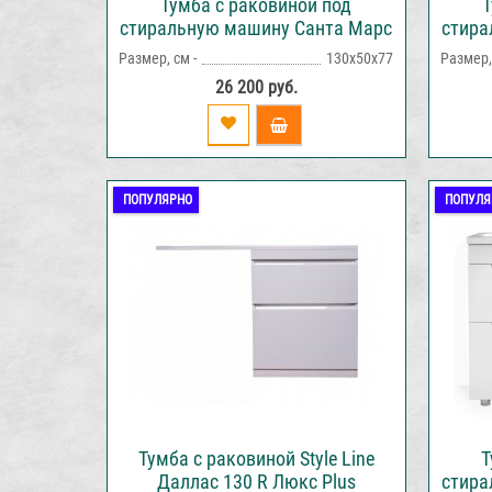
Тумба с раковиной под
Т
стиральную машину Санта Марс
стира
69, 2 двери, напольная
Размер, см -
130х50х77
Размер, 
26 200 руб.
ПОПУЛЯРНО
ПОПУЛЯ
Тумба с раковиной Style Line
Т
Даллас 130 R Люкс Plus
стира