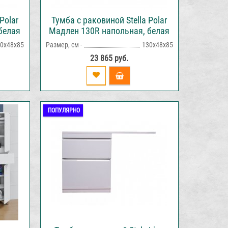
Polar
Тумба с раковиной Stella Polar
белая
Мадлен 130R напольная, белая
0х48х85
Размер, см -
130х48х85
23 865 руб.
ПОПУЛЯРНО