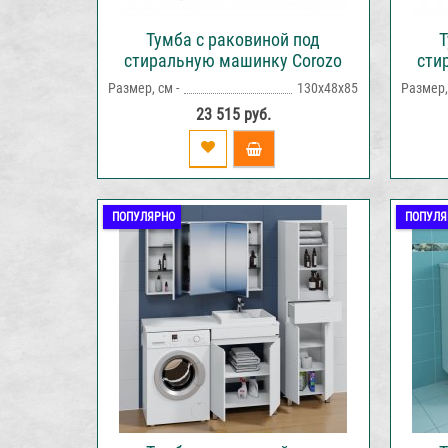
Тумба с раковиной под
Т
стиральную машинку Corozo
сти
Леон 130L напольная белая
Лео
Размер, см -
130х48х85
Размер, 
23 515 руб.
ПОПУЛЯРНО
ПОПУЛЯ