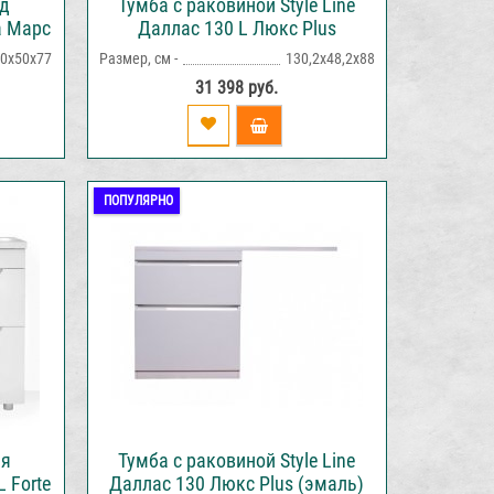
од
Тумба с раковиной Style Line
а Марс
Даллас 130 L Люкс Plus
ая
напольная белая
0х50х77
Размер, см -
130,2х48,2х88
31 398 руб.
ПОПУЛЯРНО
ля
Тумба с раковиной Style Line
 Forte
Даллас 130 Люкс Plus (эмаль)