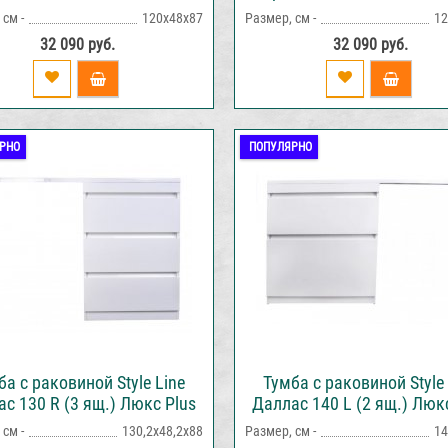
120L напольная белая
120R напольная бела
см -
120х48х87
Размер, см -
12
32 090 руб.
32 090 руб.
РНО
ПОПУЛЯРНО
ба с раковиной Style Line
Тумба с раковиной Style 
с 130 R (3 ящ.) Люкс Plus
Даллас 140 L (2 ящ.) Люк
напольная белая
напольная белая
см -
130,2х48,2х88
Размер, см -
14