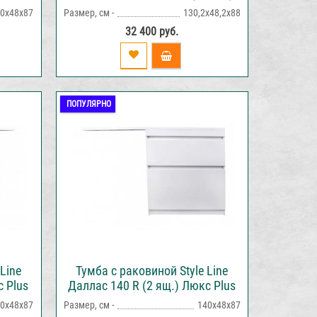
я
напольная белая
0х48х87
Размер, см -
130,2х48,2х88
32 400 руб.
ПОПУЛЯРНО
Line
Тумба с раковиной Style Line
с Plus
Даллас 140 R (2 ящ.) Люкс Plus
напольная белая
0х48х87
Размер, см -
140х48х87