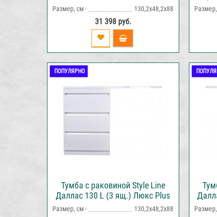
напольная белая
Размер, см -
130,2х48,2х88
Размер, 
31 398 руб.
ПОПУЛЯРНО
ПОПУЛЯ
Тумба с раковиной Style Line
Тум
Даллас 130 L (3 ящ.) Люкс Plus
Далла
напольная белая
Размер, см -
130,2х48,2х88
Размер, 