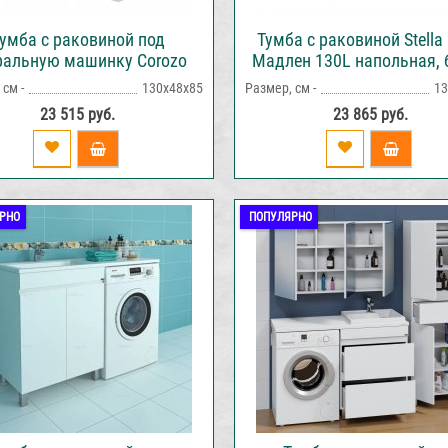
умба с раковиной под
Тумба с раковиной Stella 
ральную машинку Corozo
Мадлен 130L напольная, 
н 130R напольная белая
см -
130х48х85
Размер, см -
13
23 515 руб.
23 865 руб.
РНО
ПОПУЛЯРНО