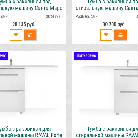
умба с раковиной под
Тумба с раковиной п
льную машину Санта Марс
стиральную машину Сант
68, напольная
69, 2 ящика, напольн
см -
130х48х85
Размер, см -
13
28 135 руб.
30 700 руб.
РНО
ПОПУЛЯРНО
умба с раковиной для
Тумба с раковиной д
льной машины RAVAL Forte
стиральной машины RAVAL