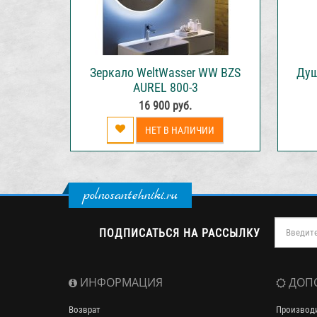
Зеркало WeltWasser WW BZS
Душ
AUREL 800-3
16 900 руб.
НЕТ В НАЛИЧИИ
polnosantehniki.ru
ПОДПИСАТЬСЯ НА РАССЫЛКУ
ИНФОРМАЦИЯ
ДОП
Возврат
Производ