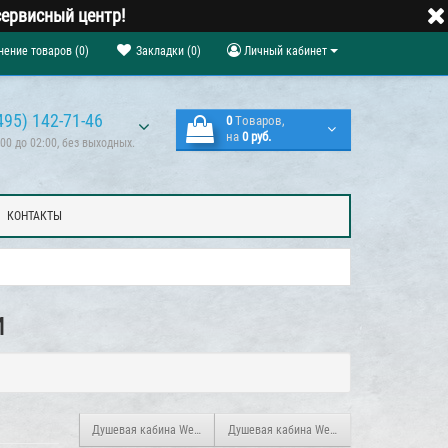
ервисный центр!
нение товаров (0)
Закладки (0)
Личный кабинет
495) 142-71-46
0
Tоваров,
на
0 руб.
00 до 02:00, без выходных.
КОНТАКТЫ
и
Душевая кабина WeltWasser MAINE-1 L 120/90
Душевая кабина WeltWasser MAINE - L 120/