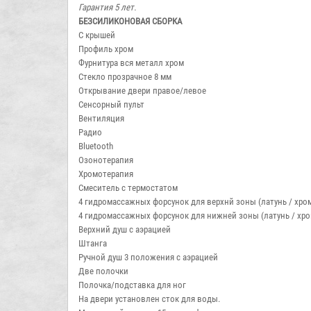
Гарантия 5 лет.
БЕЗСИЛИКОНОВАЯ СБОРКА
С крышей
Профиль хром
Фурнитура вся металл хром
Стекло прозрачное 8 мм
Открывание двери правое/левое
Сенсорный пульт
Вентиляция
Радио
Bluetooth
Озонотерапия
Хромотерапия
Смеситель с термостатом
4 гидромассажных форсунок для верхнй зоны (латунь / хро
4 гидромассажных форсунок для нижней зоны (латунь / хро
Верхний душ с аэрацией
Штанга
Ручной душ 3 положения с аэрацией
Две полочки
Полочка/подставка для ног
На двери установлен сток для воды.