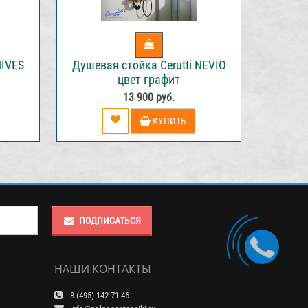
NIVES
Душевая стойка Cerutti NEVIO
Душева
цвет графит
13 900 руб.
КУПИТЬ
ПОДПИСАТЬСЯ
НАШИ КОНТАКТЫ
8 (495) 142-71-46