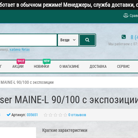
ботает в обычном режиме! Менеджеры, служба доставки, с
Срав
8 (
Везде
Мы работаем с 07:
ример,
кабина Relax
SALE
NEW
Г
АКЦИИ
НОВИНКИ
О МАГАЗИНЕ
ДОСТАВКА
СЕРВИС
MAINE-L 90/100 с экспозиции
er MAINE-L 90/100 с экспозици
3
Артикул:
035651
0 отзывов
Краткие характеристики