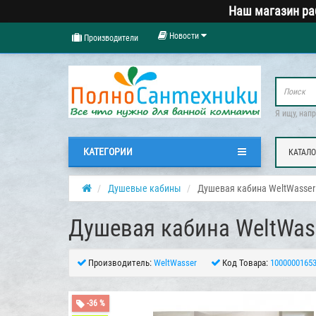
Наш магазин ра
Новости
Производители
Я ищу, нап
КАТЕГОРИИ
КАТАЛО
Душевые кабины
Душевая кабина WeltWasser 
Душевая кабина WeltWass
Производитель:
WeltWasser
Код Товара:
1000000165
-36 %