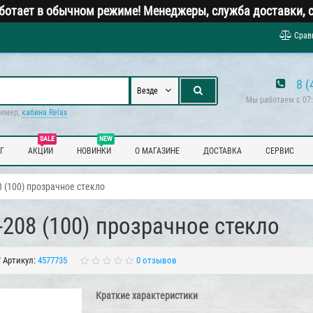
ботает в обычном режиме! Менеджеры, служба доставки, с
Срав
8 (
Везде
Мы работаем с 07:
ример,
кабина Relax
SALE
NEW
Г
АКЦИИ
НОВИНКИ
О МАГАЗИНЕ
ДОСТАВКА
СЕРВИС
 (100) прозрачное стекло
208 (100) прозрачное стекло
Артикул:
4577735
0 отзывов
Краткие характеристики