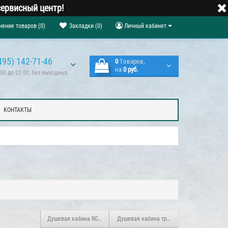
ервисный центр!
нение товаров (0)
Закладки (0)
Личный кабинет
495) 142-71-46
0
Tоваров,
на
0 руб.
00 до 02:00, без выходных.
КОНТАКТЫ
Душевая кабина RGW AN-208 (90) прозрачное стекло
Душевая кабина трапеция RGW OLB-214 (8